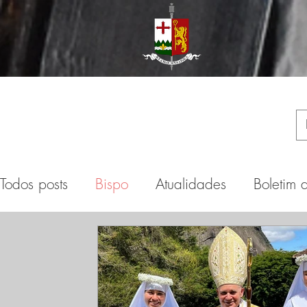
Todos posts
Bispo
Atualidades
Boletim 
Dom Antônio de Castro Mayer
Espirituali
Dom Marcel Lefebvre
Eventos
Sedevac