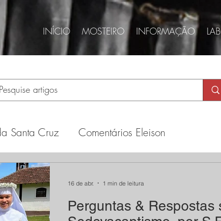
INÍCIO
MOSTEIRO
INFORMAÇÃO
LA
da Santa Cruz
Comentários Eleison
dade
Doutrina dos Papas
16 de abr.
1 min de leitura
Perguntas & Respostas 
antismo
Gustavo Corção