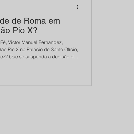
dade de Roma em
São Pio X?
a Fé, Victor Manuel Fernández,
ão Pio X no Palácio do Santo Ofício,
e da Fraternidade, como condição para
 Cardeal, ele é típico da linguagem e