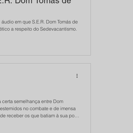
E.R. Dom Tomás de
 áudio em que S.E.R. Dom Tomás de
tico a respeito do Sedevacantismo.
destemidos no combate e de imensa
e receber os que batiam à sua porta
Vi em Dom Lefebvre, na primeira vez
, uma grande serenidade. No Sermão,