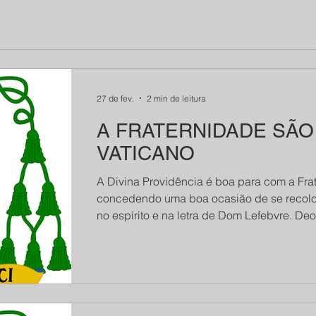
ele nos falou do livro de São Luís Maria Gr
Sabedoria Encarnada”, e disse que es
27 de fev.
2 min de leitura
A FRATERNIDADE SÃO 
VATICANO
A Divina Providência é boa para com a Frat
concedendo uma boa ocasião de se recolo
no espírito e na letra de Dom Lefebvre. Deo gratias! Tomara que s
assim. A carta de 18 de fevereiro do Conselho Geral da Fraternidade ao Prefeito
do Dicastério para a Doutrina da Fé é boa. 
que consiste a impossibilidade de se cheg
com a Igreja conc