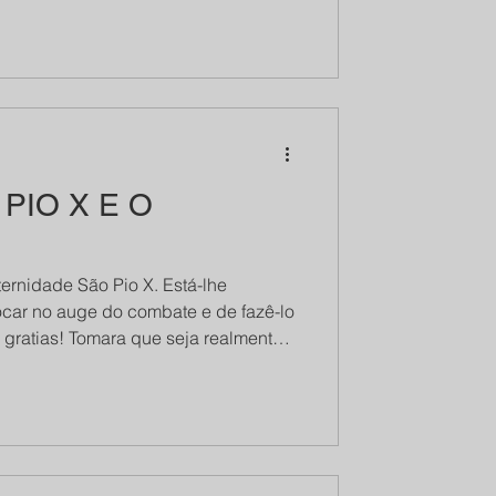
ignion de Montfort, “O amor da
PIO X E O
ernidade São Pio X. Está-lhe
car no auge do combate e de fazê-lo
eja realmente
Ela explica, de fato, claramente, em
ar a um acordo no plano doutrinal