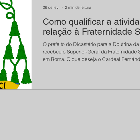
26 de fev.
2 min de leitura
Como qualificar a ativi
relação à Fraternidade 
O prefeito do Dicastério para a Doutrina d
recebeu o Superior-Geral da Fraternidade S
em Roma. O que deseja o Cardeal Fernández? Que se suspenda a decisão de
sagrar bispos no dia 1º de julho, por part
continuar o diálogo. O termo “diálogo” é do
mentalidade dos progressistas. Mas como qualificar esse diálogo? O que Roma
quer dialogando