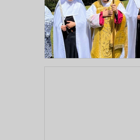
Voz de Fátima, voz de Deus
Sermões Moná
Doutrina
SAJM
Concílio Vaticano II
Acordos com Roma
Resistência
Dom To
Dom Richard Williamson
Comunicados
Dom Tomás de Aquino O.S.B.
Roma