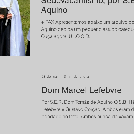
Sedevacantismo, por S.
Aquino
sticos
Crônicas
Orações
História
+ PAX Apresentamos abaixo um arquivo de
Aquino dedica um pequeno estudo catequé
Ouça agora: U.I.O.G.D.
Boletim do Seminário São Luís
FSSPX
más de Aquino, OSB
Dom Viganò
28 de mar.
3 min de leitura
Dom Marcel Lefebvre
Carta de Broadstairs
Por S.E.R. Dom Tomás de Aquino O.S.B. Há certa semelhança entre Dom
Lefebvre e Gustavo Corção. Ambos eram 
bondade no trato. Ambos nunca deixavam d
e os escutavam com paciência e bondade. 
que ele veio ao nosso mosteiro na França