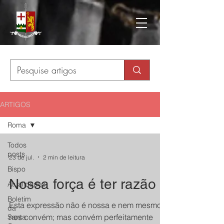
ARTIGOS
Roma
Todos
posts
23 de jul.
2 min de leitura
Bispo
Nossa força é ter razão
Atualidades
Boletim
Esta expressão não é nossa e nem mesmo
da
nos convém; mas convém perfeitamente
Santa