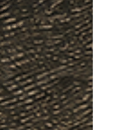
Acordos
com
Roma
Resistência
Dom
Tomás
de
Aquino,
OSB
Dom
Viganò
Dom
Richard
Williamson
Comunicados
Carta de
Broadstairs
Dom
Tomás
de