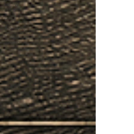
Aquino
O.S.B.
Roma
Sagrações
Liturgia
de 1962