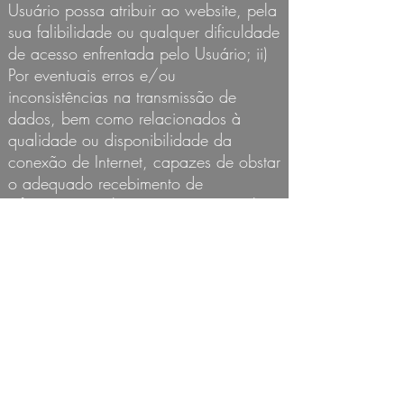
Usuário possa atribuir ao website, pela
sua falibilidade ou qualquer dificuldade
de acesso enfrentada pelo Usuário; ii)
Por eventuais erros e/ou
inconsistências na transmissão de
dados, bem como relacionados à
qualidade ou disponibilidade da
conexão de Internet, capazes de obstar
o adequado recebimento de
informações pelo MOSTEIRO ou pelo
Usuário; iii) Por dados desatualizados,
incompletos e/ou inverídicos
eventualmente apresentados por meio
do Site do MOSTEIRO DA SANTA
CRUZ; iv) Pelo uso do Site do
MOSTEIRO DA SANTA CRUZ em
desacordo com o disposto nestes
Termos; v) Pelos danos e prejuízos de
toda natureza decorrentes do