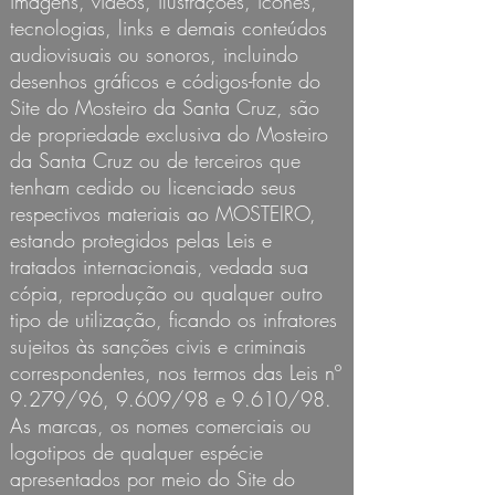
imagens, vídeos, ilustrações, ícones,
tecnologias, links e demais conteúdos
audiovisuais ou sonoros, incluindo
desenhos gráficos e códigos-fonte do
Site do Mosteiro da Santa Cruz, são
de propriedade exclusiva do Mosteiro
da Santa Cruz ou de terceiros que
tenham cedido ou licenciado seus
respectivos materiais ao MOSTEIRO,
estando protegidos pelas Leis e
tratados internacionais, vedada sua
cópia, reprodução ou qualquer outro
tipo de utilização, ficando os infratores
sujeitos às sanções civis e criminais
correspondentes, nos termos das Leis nº
9.279/96, 9.609/98 e 9.610/98.
As marcas, os nomes comerciais ou
logotipos de qualquer espécie
apresentados por meio do Site do