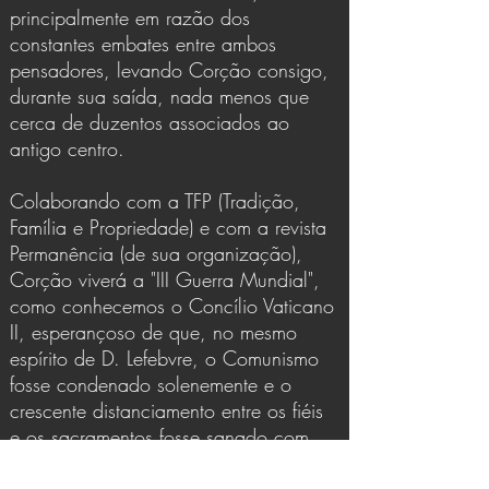
principalmente em razão dos
constantes embates entre ambos
pensadores, levando Corção consigo,
durante sua saída, nada menos que
cerca de duzentos associados ao
antigo centro.
Colaborando com a TFP (Tradição,
Família e Propriedade) e com a revista
Permanência (de sua organização),
Corção viverá a "III Guerra Mundial",
como conhecemos o Concílio Vaticano
II, esperançoso de que, no mesmo
espírito de D. Lefebvre, o Comunismo
fosse condenado solenemente e o
crescente distanciamento entre os fiéis
e os sacramentos fosse sanado com
um revigor da liturgia. Todavia, não foi