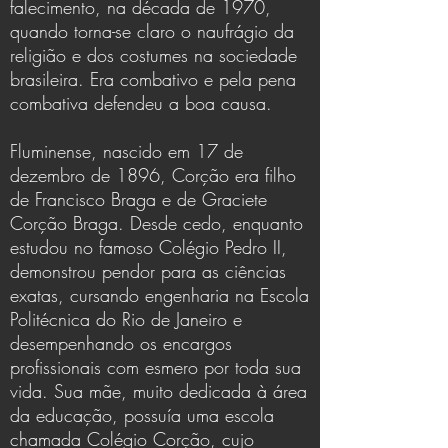
falecimento, na década de 1970,
quando torna-se claro o naufrágio da
religião e dos costumes na sociedade
brasileira. Era combativo e pela pena
combativa defendeu a boa causa.
Fluminense, nascido em 17 de
dezembro de 1896, Corção era filho
de Francisco Braga e de Graciete
Corção Braga. Desde cedo, enquanto
estudou no famoso Colégio Pedro II,
demonstrou pendor para as ciências
exatas, cursando engenharia na Escola
Politécnica do Rio de Janeiro e
desempenhando os encargos
profissionais com esmero por toda sua
vida. Sua mãe, muito dedicada à área
da educação, possuía uma escola
chamada Colégio Corção, cujo