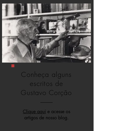
Conheça alguns
escritos de
Gustavo Corção
Clique aqui
e acesse os
artigos de nosso blog.