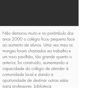
Não demorou muito e no preâmbulo dos
anos 2000 o colégio ficou pequeno face
ao aumento de alunos. Uma vez mais os
monges foram chamados ao trabalho e
um novo pavilhão, tão grande quanto o
anterior, foi construído, aumentando a
capacidade do colégio de atender à
comunidade local e dando a
oportunidade de destinar outras salas
para professores, biblioteca,
almoxarifado et al.
Após mais de vinte anos de
funcionamento, a certeza que fica é o de