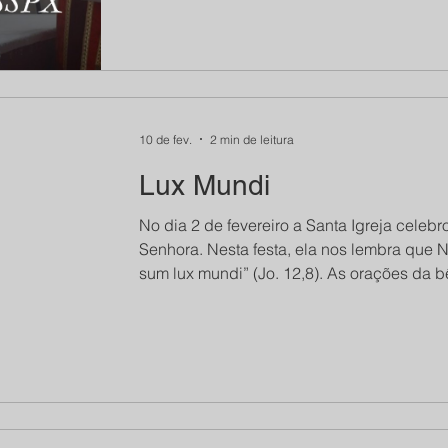
de São Pio X, apenas algumas reflexões. H
Superior Geral, o Padre Pagliarani, e o Car
resultado foi que se estabelec
10 de fev.
2 min de leitura
Lux Mundi
No dia 2 de fevereiro a Santa Igreja celebr
Senhora. Nesta festa, ela nos lembra que 
sum lux mundi” (Jo. 12,8). As orações da 
diversas maneiras, essa verdade. A procis
Nosso Senhor quem ilumina todos os hom
que não O segue anda nas trevas. É por isso que o mundo moderno anda nas
trevas e que, por suprema cegueira, c