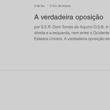
3 de fev.
2 min de leitura
A verdadeira oposição
por S.E.R. Dom Tomás de Aquino O.S.B. A verdadeira oposição não está entre a
direita e a esquerda, nem entre o Ocidente
Estados Unidos. A verdadeira oposição est
do Catolicismo; entre a Igreja Católica e o
eles quais forem. Todas as outras oposiçõ
oposição, são superficiais. A maçonaria 
quanto na direita. A