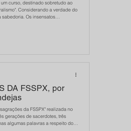
 um curso, destinado sobretudo ao
ralismo". Considerando a verdade do
a sabedoria. Os insensatos
", quanto mais os fiéis são
orna um conhecimento sólido e
a das piores heresias de todos os
ida
 DA FSSPX, por
ndejas
 sagrações da FSSPX" realizada no
rês gerações de sacerdotes, três
as algumas palavras a respeito dos
piscopais por parte da Fraternidade