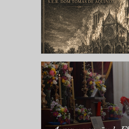
Voz de Fátima, voz de Deus
Sermões Moná
Doutrina
SAJM
Concílio Vaticano II
Acordos com Roma
Resistência
Dom To
Dom Richard Williamson
Comunicados
Dom Tomás de Aquino O.S.B.
Roma