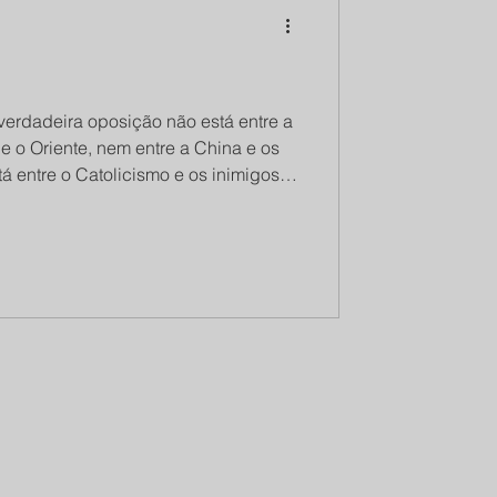
 e o Oriente, nem entre a China e os
á entre o Catolicismo e os inimigos
s inimigos da Igreja Católica, sejam
es, em face desta verdadeira
tem seus membros tanto na esquerda