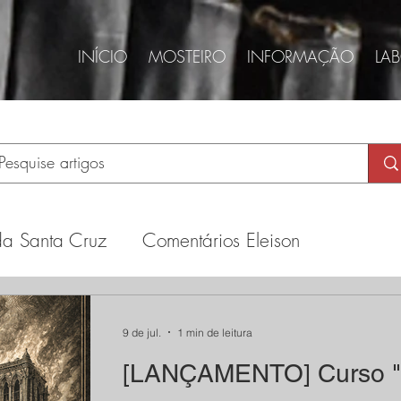
INÍCIO
MOSTEIRO
INFORMAÇÃO
LA
da Santa Cruz
Comentários Eleison
dade
Doutrina dos Papas
9 de jul.
1 min de leitura
[LANÇAMENTO] Curso "O
antismo
Gustavo Corção