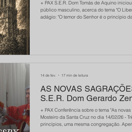
+ PAX S.E.R. Dom Tomás de Aquino iniciou
público masculino, acerca do tema "O Libe
sticos
Crônicas
adágio: "O temor do Senhor é o princípio d
Orações
História
desprezam a sabedoria e a doutrina (Pr I, 7)
ameaçados pelo mal, mais necessário se t
qualificado acerca dos fundamentos de um
Boletim do Seminário São Luís
FSSPX
tempos. Aliás, esse era um dos grandes cu
más de Aquino, OSB
Dom Viganò
14 de fev.
17 min de leitura
AS NOVAS SAGRAÇÕES
Carta de Broadstairs
S.E.R. Dom Gerardo Ze
+ PAX Conferência sobre o tema "As novas
Mosteiro da Santa Cruz no dia 14/02/26 - T
princípios, uma mesma congregação. Apen
acontecimentos ligados às consagrações e