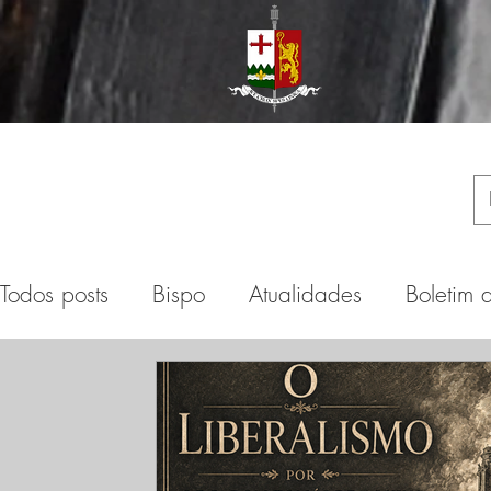
Todos posts
Bispo
Atualidades
Boletim 
Dom Antônio de Castro Mayer
Espirituali
Dom Marcel Lefebvre
Eventos
Sedevac