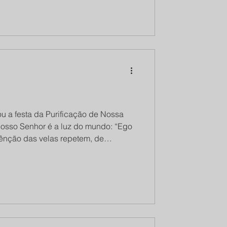
oje houve uma reunião entre o
deal Tucho, que é argentino. O único
ou a festa da Purificação de Nossa
Nosso Senhor é a luz do mundo: “Ego
bênção das velas repetem, de
são das velas nos ensina que é
ens que vêm a este mundo. Aquele