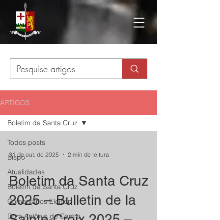
ARTIGOS
Boletim da Santa Cruz
Todos posts
31 de out. de 2025
2 min de leitura
Bispo
Atualidades
Boletim da Santa Cruz
Boletim da Santa Cruz
2025 – Bulletin de la
Comentários Eleison
Sainte-Croix 2025 –
Dom Antônio de Castro