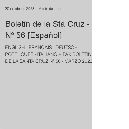
30 de abr. de 2023
6 min de leitura
Boletín de la Sta Cruz -
Nº 56 [Español]
ENGLISH - FRANÇAIS - DEUTSCH -
PORTUGUÊS - ITALIANO + PAX BOLETIN
DE LA SANTA CRUZ Nº 56 - MARZO 2023
Queridos amigos y...