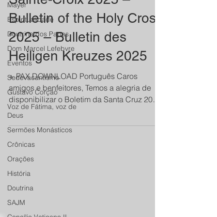
Mayer
Bulletin of the Holy Cross
Espiritualidade
2025 – Bulletin des
Doutrina dos Papas
Dom Marcel Lefebvre
Heiligen Kreuzes 2025
Eventos
+ PAX DOWNLOAD Português Caros
Sedevacantismo
amigos e benfeitores, Temos a alegria de
Gustavo Corção
disponibilizar o Boletim da Santa Cruz 2025
Voz de Fátima, voz de
(PDF ANEXO), com suas versões em
Deus
diversas línguas. Pedimos desculpas pelo
Sermões Monásticos
grande atraso no envio deste ano.
Crônicas
Enfrentamos algumas dificuldades com as
traduções, além de outros imprevistos que
Orações
contribuíram para o atraso. Agradecemos,
História
mais uma vez, a compreensão e o constante
Doutrina
apoio. Mosteiro da Santa Cruz - Nova
SAJM
Friburgo/RJ - Brasil Para ajudar-nos: Pix:
mostsantac