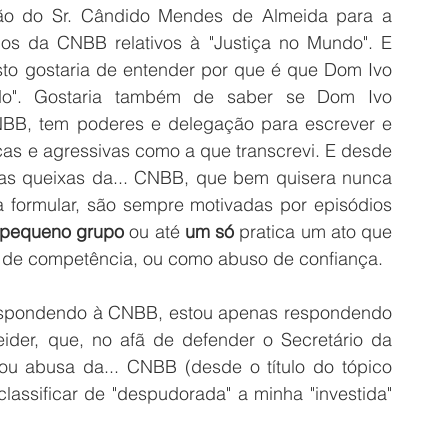
ção do Sr. Cândido Mendes de Almeida para a 
hos da CNBB relativos à "Justiça no Mundo". E 
sto gostaria de entender por que é que Dom Ivo 
ado". Gostaria também de saber se Dom Ivo 
NBB, tem poderes e delegação para escrever e 
s e agressivas como a que transcrevi. E desde 
has queixas da... CNBB, que bem quisera nunca 
 formular, são sempre motivadas por episódios 
pequeno grupo
 ou até 
um só
 pratica um ato que 
 de competência, ou como abuso de confiança. 
espondendo à CNBB, estou apenas respondendo 
der, que, no afã de defender o Secretário da 
u abusa da... CNBB (desde o título do tópico 
classificar de "despudorada" a minha "investida" 