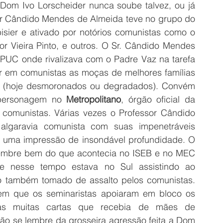
Dom Ivo Lorscheider nunca soube talvez, ou já 
 Cândido Mendes de Almeida teve no grupo do 
isier e ativado por notórios comunistas como o 
r Vieira Pinto, e outros. O Sr. Cândido Mendes 
PUC onde rivalizava com o Padre Vaz na tarefa 
ar em comunistas as moças de melhores famílias 
s (hoje desmoronados ou degradados). Convém 
personagem no 
Metropolitano
, órgão oficial da 
 comunistas. Várias vezes o Professor Cândido 
lgaravia comunista com suas impenetráveis 
r uma impressão de insondável profundidade. O 
lembre bem do que acontecia no ISEB e no MEC 
e nesse tempo estava no Sul assistindo ao 
também tomado de assalto pelos comunistas. 
em que os seminaristas apoiaram em bloco os 
as muitas cartas que recebia de mães de 
não se lembre da grosseira agressão feita a Dom 