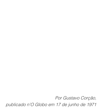
hard Williamson
Comunicados
Carta de Broadstairs
Por Gustavo Corção,
 publicado n’O Globo em 17 de junho de 1971