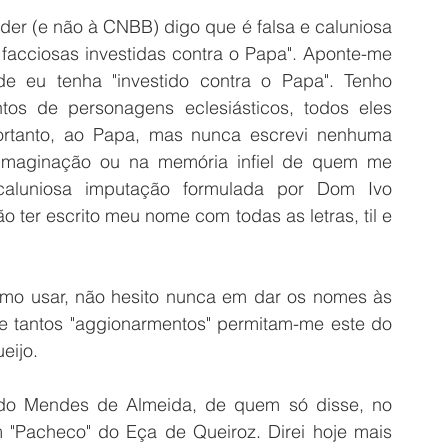
 (e não à CNBB) digo que é falsa e caluniosa 
facciosas investidas contra o Papa". Aponte-me 
eu tenha "investido contra o Papa". Tenho 
tos de personagens eclesiásticos, todos eles 
ortanto, ao Papa, mas nunca escrevi nenhuma 
 imaginação ou na memória infiel de quem me 
caluniosa imputação formulada por Dom Ivo 
 ter escrito meu nome com todas as letras, til e 
umo usar, não hesito nunca em dar os nomes às 
e tantos "aggionarmentos" permitam-me este do 
eijo. 
ido Mendes de Almeida, de quem só disse, no 
m "Pacheco" do Eça de Queiroz. Direi hoje mais 