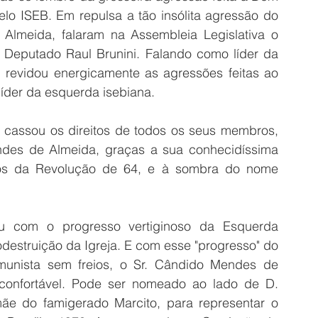
lo ISEB. Em repulsa a tão insólita agressão do 
lmeida, falaram na Assembleia Legislativa o 
eputado Raul Brunini. Falando como líder da 
m revidou energicamente as agressões feitas ao 
íder da esquerda isebiana. 
assou os direitos de todos os seus membros, 
es de Almeida, graças a sua conhecidíssima 
dos da Revolução de 64, e à sombra do nome 
iu com o progresso vertiginoso da Esquerda 
odestruição da Igreja. E com esse "progresso" do 
comunista sem freios, o Sr. Cândido Mendes de 
confortável. Pode ser nomeado ao lado de D. 
e do famigerado Marcito, para representar o 