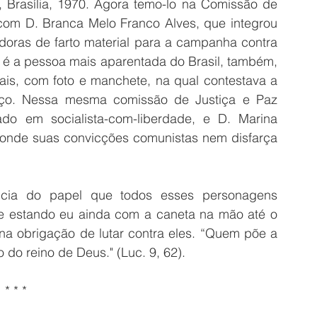
Laicato Católico na Assembleia da CNBB, Brasília, 1970. Agora temo-lo na Comissão de 
om D. Branca Melo Franco Alves, que integrou 
doras de farto material para a campanha contra 
e é a pessoa mais aparentada do Brasil, também, 
se destacou pela entrevista dada aos jornais, com foto e manchete, na qual contestava a 
o. Nessa mesma comissão de Justiça e Paz 
o em socialista-com-liberdade, e D. Marina 
conde suas convicções comunistas nem disfarça 
cia do papel que todos esses personagens 
 e estando eu ainda com a caneta na mão até o 
na obrigação de lutar contra eles. “Quem põe a 
 do reino de Deus." (Luc. 9, 62). 
* * *