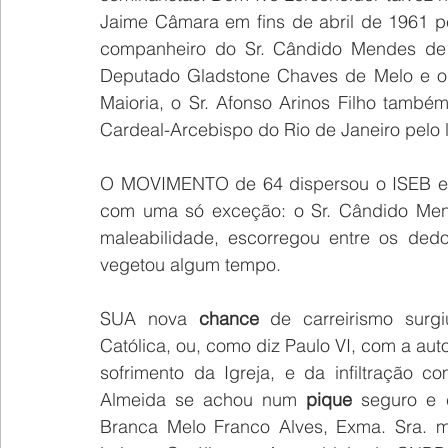
Jaime Câmara em fins de abril de 1961 pe
companheiro do Sr. Cândido Mendes de A
Deputado Gladstone Chaves de Melo e o D
Maioria, o Sr. Afonso Arinos Filho també
Cardeal-Arcebispo do Rio de Janeiro pelo l
O MOVIMENTO de 64 dispersou o ISEB e c
com uma só exceção: o Sr. Cândido Mend
maleabilidade, escorregou entre os de
vegetou algum tempo. 
SUA nova 
chance 
de carreirismo surg
Católica, ou, como diz Paulo VI, com a aut
sofrimento da Igreja, e da infiltração 
Almeida se achou num 
pique 
seguro e 
Branca Melo Franco Alves, Exma. Sra. mã