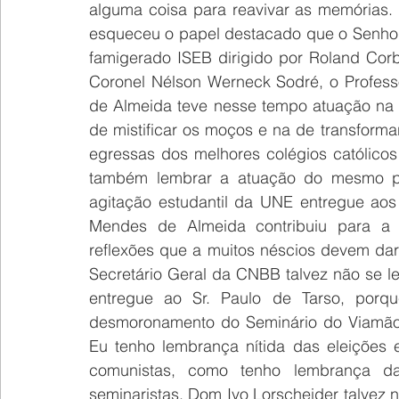
alguma coisa para reavivar as memórias. 
esqueceu o papel destacado que o Senhor
famigerado ISEB dirigido por Roland Corb
Coronel Nélson Werneck Sodré, o Professo
de Almeida teve nesse tempo atuação na 
de mistificar os moços e na de transform
egressas dos melhores colégios católico
também lembrar a atuação do mesmo 
agitação estudantil da UNE entregue aos
Mendes de Almeida contribuiu para a a
reflexões que a muitos néscios devem da
Secretário Geral da CNBB talvez não se 
entregue ao Sr. Paulo de Tarso, porqu
desmoronamento do Seminário do Viamão 
Eu tenho lembrança nítida das eleições 
comunistas, como tenho lembrança d
seminaristas. Dom Ivo Lorscheider talvez 