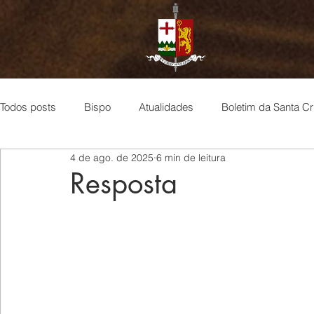
Todos posts
Bispo
Atualidades
Boletim da Santa C
4 de ago. de 2025
6 min de leitura
Espiritualidade
Doutrina dos Papas
Dom Marcel Le
Resposta
Voz de Fátima, voz de Deus
Sermões Monásticos
Concílio Vaticano II
Boletim do Seminário São Luís