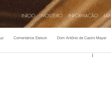
INÍCIO
MOSTEIRO
INFORMAÇÃO
LA
ruz
Comentários Eleison
Dom Antônio de Castro Mayer
febvre
Eventos
Sedevacantismo
Gustavo Corção
Crônicas
Orações
História
Doutrina
SAJM
FSSPX
Acordos com Roma
Resistência