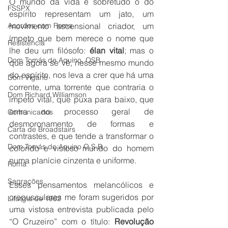
O mundo da vida e sobretudo o do 
FSSPX
espírito representam um jato, um 
Acordos com Roma
movimento ascensional criador, um 
ímpeto que bem merece o nome que 
Resistência
lhe deu um filósofo: 
élan vital
; mas o 
Dom Tomás de Aquino, OSB
que agora se vê, nesse mesmo mundo 
do espírito, nos leva a crer que há uma 
Dom Viganò
corrente, uma torrente que contraria o 
Dom Richard Williamson
ímpeto vital, que puxa para baixo, que 
entra no processo geral de 
Comunicados
desmoronamento de formas e 
Carta de Broadstairs
contrastes, e que tende a transformar o 
Dom Tomás de Aquino O.S.B.
colorido e vistoso mundo do homem 
numa planície cinzenta e uniforme.
Roma
Sagrações
Esses pensamentos melancólicos e 
crepusculares me foram sugeridos por 
Liturgia de 1962
uma vistosa entrevista publicada pelo 
“O Cruzeiro” com o título: 
Revolução 