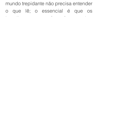
mundo trepidante não precisa entender 
o que lê; o essencial é que os 
jornalistas possam fazer frases sobre 
freiras que fazem pose. Antigamente, 
não digo na Idade Média, digo dez 
anos atrás, ainda se dividiam as coisas 
entre estas que se diziam baixinho, na 
intimidade ou na malícia, e aquelas 
que se dizem nas tribunas ou nas 
praças públicas. Agora tudo virou 
praça pública, e as freiras avançadas 
se espalham nessa publicidade das 
praças. E há uma legião de imbecis 
que chama isto de progresso, quando 
um mínimo de reflexão nos mostra que 
só há progresso no mundo da vida e 
do espírito quando passamos do 
menos diferenciado para o mais 
diferenciado, isto é, quando as 