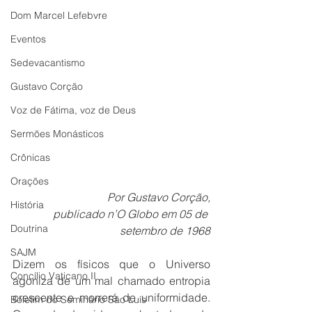
Dom Marcel Lefebvre
Eventos
Sedevacantismo
Gustavo Corção
Voz de Fátima, voz de Deus
Sermões Monásticos
Crônicas
Orações
Por Gustavo Corção,
História
 publicado n’O Globo em 05 de 
Doutrina
setembro de 1968
SAJM
Dizem os físicos que o Universo 
Concílio Vaticano II
agoniza de um mal chamado entropia 
crescente e morrerá de uniformidade. 
Boletim do Seminário São Luís