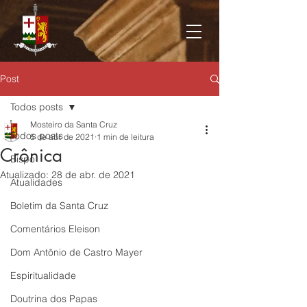
Post
Todos posts
Mosteiro da Santa Cruz
Todos posts
5 de abr. de 2021
1 min de leitura
Crônica
Bispo
Atualizado:
28 de abr. de 2021
Atualidades
Boletim da Santa Cruz
Comentários Eleison
Dom Antônio de Castro Mayer
Espiritualidade
Doutrina dos Papas