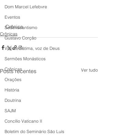
Dom Marcel Lefebvre
Eventos
Crônica
Sedevacantismo
Crônicas
Gustavo Corção
Voz de Fátima, voz de Deus
Sermões Monásticos
Crônicas
Ver tudo
Posts recentes
Orações
História
Doutrina
SAJM
Concílio Vaticano II
Boletim do Seminário São Luís