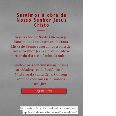
Servimos à obra de
Nosso Senhor Jesus
Cristo
Seja rezando o Santo Ofício, seja
honrando a Deus através da Santa
Missa de Sempre, servimos à obra de
Nosso Senhor Jesus Cristo desde o
raiar do dia até o findar da noite.
Ajude-nos a continuarmos nossas
atividades, sendo benfeitor do
Mosteiro da Santa Cruz. Contem
sempre com nossas humildes
orações.
AJUDE-NOS
Foto: registro fotográfico realizado ao lado de nossa
capela
- Mosteiro da Santa Cruz© - ano de 2026