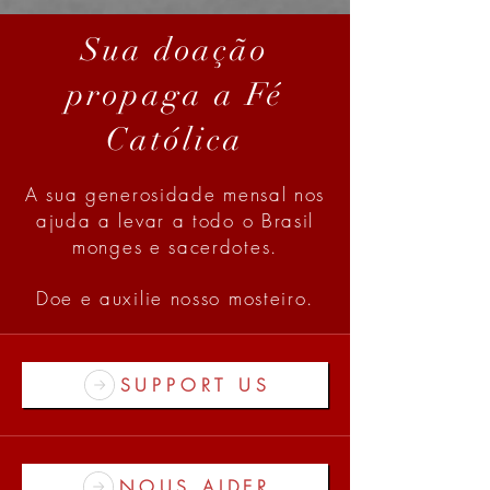
Sua doação
propaga a Fé
Católica
A sua generosidade mensal nos
ajuda a levar a todo o Brasil
monges e sacerdotes.
Doe e auxilie nosso mosteiro.
SUPPORT US
NOUS AIDER