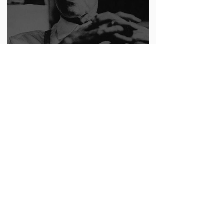
Um movimento que começa
a surgir em vários pontos
19 de jun.
4 min de leitura