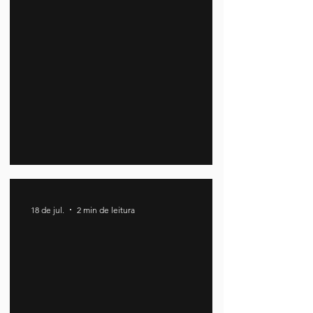
Nossa força é ter razão
18 de jul.
2 min de leitura