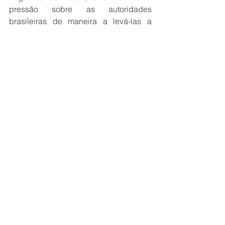
pressão sobre as autoridades 
brasileiras de maneira a levá-las a 
restabelecer os direitos do homem por 
intermédio, principalmente, dos 
diferentes organismos intermediários, 
tais como as Nações Unidas". 
EIS 
aí como relincha o Cavalo de Tróia 
que entrou na Igreja, e agora, com uma 
evidência ofuscante, a pretexto de 
servir o homem, querem substituir as 
pedras dos Mandamentos de Deus 
pelos cartazes dos Direitos do Homem. 
É para nós uma excelsa honra esse 
encarniçado ódio de Satã por nossa 
Pátria; mas essa honra não nos 
dispensa de vigilância e zelo cada vez 
maior na defesa de um regime em que 