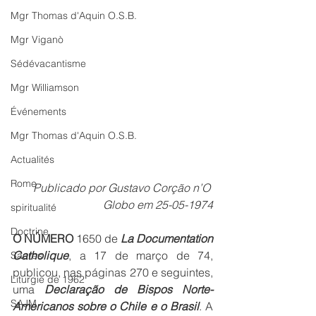
Mgr Thomas d'Aquin O.S.B.
Mgr Viganò
Sédévacantisme
Mgr Williamson
Événements
Mgr Thomas d'Aquin O.S.B.
Actualités
Rome
Publicado por Gustavo Corção n’O 
Globo em 25-05-1974
spiritualité
Doctrine
O NÚMERO
 1650 de 
La Documentation 
Catholique
, a 17 de março de 74, 
Sacres
publicou, nas páginas 270 e seguintes, 
Liturgie de 1962
uma 
Declaração de Bispos Norte-
SAJM
Americanos sobre o Chile e o Brasil
. A 