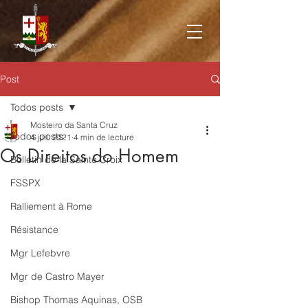
Post
Todos posts
Mosteiro da Santa Cruz
Todos posts
4 juil. 2021
4 min de lecture
Os Direitos do Homem
Bulletin de la Sainte Croix
FSSPX
Ralliement à Rome
Résistance
Mgr Lefebvre
Mgr de Castro Mayer
Bishop Thomas Aquinas, OSB