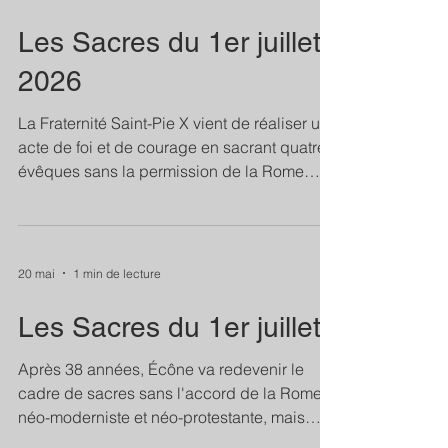
» Mgr Tissier de Mallerais lui-même n’est
pas moins explicite : « Formellement
Les Sacres du 1er juillet
considérée, l’Église conciliaire est une secte
2026
qui occupe l’Église catholique ². » Le père
Calmel a
La Fraternité Saint-Pie X vient de réaliser un
acte de foi et de courage en sacrant quatre
évêques sans la permission de la Rome
néo-moderniste et néo-protestante qui s'est
manifestée au Concile Vatican II et aux
réformes qui en découlent, ainsi qu'aux
sanctions prises contre tous ceux qui
20 mai
1 min de lecture
défendent la Tradition de l’Église. Comme
Mgr Lefebvre, la Fraternité n'a pas craint la
Les Sacres du 1er juillet
condamnation de ceux qui sont eux-mêmes
condamnés par l'Église, par la bouche de
Après 38 années, Écône va redevenir le
tous les Papes dep
cadre de sacres sans l'accord de la Rome
néo-moderniste et néo-protestante, mais
avec l'accord de la Rome éternelle,