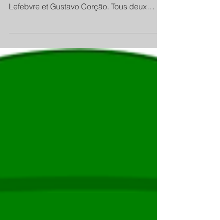
Lefebvre et Gustavo Corção. Tous deux
étaient intrépides dans le combat et d’une
immense bonté dans leurs rapports avec
autrui. Tous deux ne refusaient jamais de
recevoir ceux qui frappaient à leur porte et
les écoutaient avec patience et
bienveillance. J’ai vu en Mgr Lefebvre, la
première fois qu’il est venu dans notre
monastère en France, une grande sérénité.
Dans son sermon, il nous parla du l