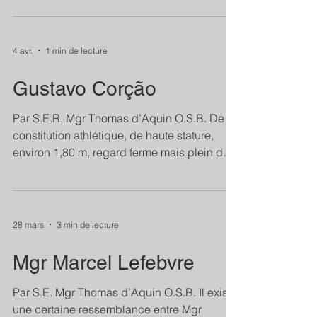
maîtresse de vérité et de sagesse. Comme
nous sommes loin de tout contact avec les
acteurs de ce grand acte, nous ne pouvons
4 avr.
1 min de lecture
que le juger de l'extérieur. De ce point de
vue, tout semble se dérouler dans un cadre
Gustavo Corção
que Monseigneur Lefebvre aurait tout à fait
approuvé. Mais il faut quand même se poser
Par S.E.R. Mgr Thomas d’Aquin O.S.B. De
quelques questions. Si
constitution athlétique, de haute stature,
environ 1,80 m, regard ferme mais plein de
bonté, visage bien proportionné et agréable.
D’un esprit très vif, avec des paroles pleines
de grâce et d’une fine ironie qui ne blessait
que les ennemis de l’Église. Avec ses amis,
28 mars
3 min de lecture
il était franc et direct, mais sans blesser.
Intelligence étonnante. On dit qu’il était
Mgr Marcel Lefebvre
capable de jouer aux échecs avec trois
adversaires en même temps, en tournant le
Par S.E. Mgr Thomas d’Aquin O.S.B. Il existe
dos
une certaine ressemblance entre Mgr