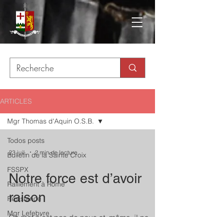
ARTICLES
Mgr Thomas d'Aquin O.S.B.
Todos posts
23 juil.
2 min de lecture
Bulletin de la Sainte Croix
FSSPX
Notre force est d’avoir
Ralliement à Rome
raison
Résistance
Mgr Lefebvre