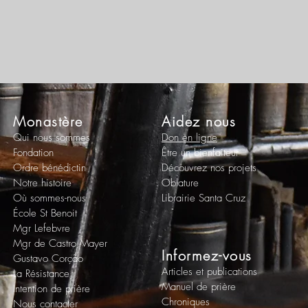
Monastère
Aidez nous
Qui nous sommes
Don en ligne
Fondation
Être un bienfaiteur
Ordre bénédictin
Découvrez nos projets
Notre histoire
Oblature
Où sommes-nous
Librairie Santa Cruz
École St Benoit
Mgr Lefebvre
Mgr de Castro Mayer
Informez-vous
Gustavo Corção
Articles et publications
La Résistance
Manuel de prière
Intention de prière
Chroniques
Nous contacter