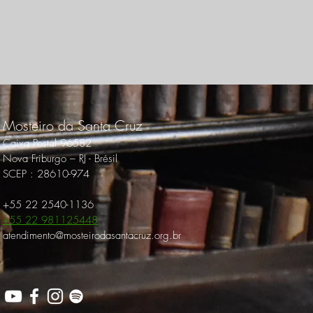
Mosteiro da Santa Cruz
Caixa Postal 96582
Nova Friburgo – RJ - Brésil
SCEP : 28610-974
+55 22 2540-1136
+55 22 981125448
atendimento@mosteiroda
santa
cruz.org.br