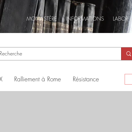
MONASTÈRE
INFORMATIONS
LABOR
X
Ralliement à Rome
Résistance
ishop Thomas Aquinas, OSB
Sédévacantisme
Mgr Williamson