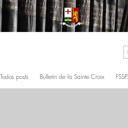
Todos posts
Bulletin de la Sainte Croix
FSSP
Mgr Lefebvre
Mgr de Castro Mayer
B
Mgr Thomas d'Aquin O.S.B.
Mgr Viganò