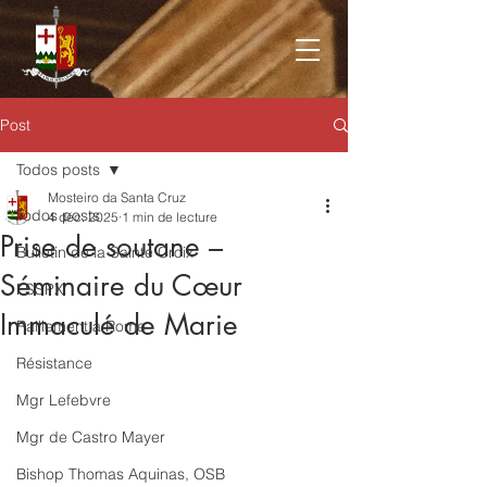
Post
Todos posts
Mosteiro da Santa Cruz
Todos posts
4 déc. 2025
1 min de lecture
Prise de soutane –
Bulletin de la Sainte Croix
Séminaire du Cœur
FSSPX
Immaculé de Marie
Ralliement à Rome
Résistance
Mgr Lefebvre
Mgr de Castro Mayer
Bishop Thomas Aquinas, OSB