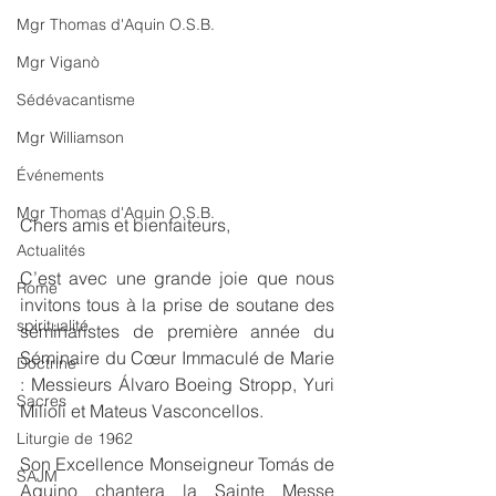
Mgr Thomas d'Aquin O.S.B.
Mgr Viganò
Sédévacantisme
Mgr Williamson
Événements
Mgr Thomas d'Aquin O.S.B.
Chers amis et bienfaiteurs,
Actualités
C’est avec une grande joie que nous 
Rome
invitons tous à la prise de soutane des 
spiritualité
séminaristes de première année du 
Séminaire du Cœur Immaculé de Marie 
Doctrine
: Messieurs Álvaro Boeing Stropp, Yuri 
Sacres
Milioli et Mateus Vasconcellos.
Liturgie de 1962
Son Excellence Monseigneur Tomás de 
SAJM
Aquino chantera la Sainte Messe 