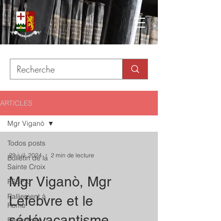
ARTICLES
Mgr Viganò
Todos posts
29 juil. 2024
2 min de lecture
Bulletin de la
Sainte Croix
Mgr Viganò, Mgr
FSSPX
Ralliement à
Lefebvre et le
Rome
sédévacantisme
Résistance